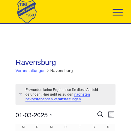
Ravensburg
Veranstaltungen
Ravensburg
Veranstaltungen
Es wurden keine Ergebnisse für diese Ansicht
gefunden. Hier geht es zu den
nächsten
Hinweis
bevorstehenden Veranstaltungen
.
Veranstaltun
01-03-2025
Veranst
Suche
Monat
Suche
Ansicht
Datum
und
Navigat
Kalender
M
MONTAG
D
DIENSTAG
M
MITTWOCH
D
DONNERSTAG
F
FREITAG
S
SAMSTAG
S
SONNTAG
wählen.
Ansichten,