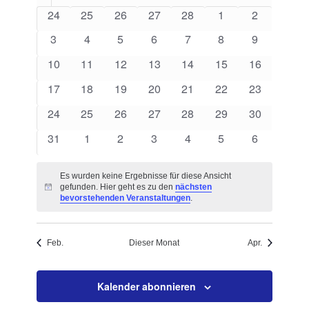
von
Navigation
0
0
0
0
0
0
0
24
25
26
27
28
1
2
Veranstaltungen
Veranstaltungen
Veranstaltungen
Veranstaltungen
Veranstaltungen
Veranstaltungen
Veranstaltungen
Veranstalt
0
0
0
0
0
0
0
3
4
5
6
7
8
9
Veranstaltungen
Veranstaltungen
Veranstaltungen
Veranstaltungen
Veranstaltungen
Veranstaltungen
Veranstalt
0
0
0
0
0
0
0
10
11
12
13
14
15
16
Veranstaltungen
Veranstaltungen
Veranstaltungen
Veranstaltungen
Veranstaltungen
Veranstaltungen
Veranstaltu
0
0
0
0
0
0
0
17
18
19
20
21
22
23
Veranstaltungen
Veranstaltungen
Veranstaltungen
Veranstaltungen
Veranstaltungen
Veranstaltungen
Veranstaltu
0
0
0
0
0
0
0
24
25
26
27
28
29
30
Veranstaltungen
Veranstaltungen
Veranstaltungen
Veranstaltungen
Veranstaltungen
Veranstaltungen
Veranstaltu
0
0
0
0
0
0
0
31
1
2
3
4
5
6
Veranstaltungen
Veranstaltungen
Veranstaltungen
Veranstaltungen
Veranstaltungen
Veranstaltungen
Veranstalt
Es wurden keine Ergebnisse für diese Ansicht
gefunden. Hier geht es zu den
nächsten
Hinweis
bevorstehenden Veranstaltungen
.
Feb.
Dieser Monat
Apr.
Kalender abonnieren