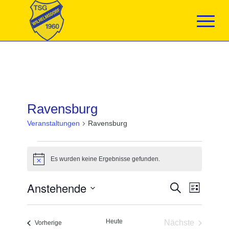
Ravensburg
Veranstaltungen
Ravensburg
Veranstaltungen
Es wurden keine Ergebnisse gefunden.
Hinweis
Veranstaltun
Anstehende
Veranst
Suche
Liste
Suche
Ansicht
Datum
und
Navigat
wählen.
Ansichten,
Heute
Nächste
Navigation
Veranstaltungen
Vorherige