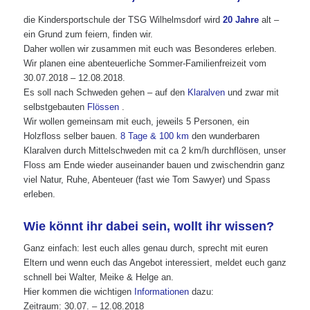
die Kindersportschule der TSG Wilhelmsdorf wird
20 Jahre
alt –
ein Grund zum feiern, finden wir.
Daher wollen wir zusammen mit euch was Besonderes erleben.
Wir planen eine abenteuerliche Sommer-Familienfreizeit vom
30.07.2018 – 12.08.2018.
Es soll nach Schweden gehen – auf den
Klaralven
und zwar mit
selbstgebauten
Flössen
.
Wir wollen gemeinsam mit euch, jeweils 5 Personen, ein
Holzfloss selber bauen.
8 Tage & 100 km
den wunderbaren
Klaralven durch Mittelschweden mit ca 2 km/h durchflösen, unser
Floss am Ende wieder auseinander bauen und zwischendrin ganz
viel Natur, Ruhe, Abenteuer (fast wie Tom Sawyer) und Spass
erleben.
Wie könnt ihr dabei sein, wollt ihr wissen?
Ganz einfach: lest euch alles genau durch, sprecht mit euren
Eltern und wenn euch das Angebot interessiert, meldet euch ganz
schnell bei Walter, Meike & Helge an.
Hier kommen die wichtigen
Informationen
dazu:
Zeitraum: 30.07. – 12.08.2018