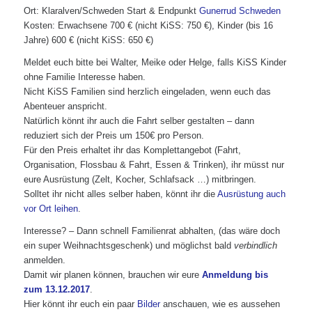
Ort: Klaralven/Schweden Start & Endpunkt
Gunerrud Schweden
Kosten: Erwachsene 700 € (nicht KiSS: 750 €), Kinder (bis 16
Jahre) 600 € (nicht KiSS: 650 €)
Meldet euch bitte bei Walter, Meike oder Helge, falls KiSS Kinder
ohne Familie Interesse haben.
Nicht KiSS Familien sind herzlich eingeladen, wenn euch das
Abenteuer anspricht.
Natürlich könnt ihr auch die Fahrt selber gestalten – dann
reduziert sich der Preis um 150€ pro Person.
Für den Preis erhaltet ihr das Komplettangebot (Fahrt,
Organisation, Flossbau & Fahrt, Essen & Trinken), ihr müsst nur
eure Ausrüstung (Zelt, Kocher, Schlafsack …) mitbringen.
Solltet ihr nicht alles selber haben, könnt ihr die
Ausrüstung auch
vor Ort leihen
.
Interesse? – Dann schnell Familienrat abhalten, (das wäre doch
ein super Weihnachtsgeschenk) und möglichst bald
verbindlich
anmelden.
Damit wir planen können, brauchen wir eure
Anmeldung bis
zum 13.12.2017
.
Hier könnt ihr euch ein paar
Bilder
anschauen, wie es aussehen