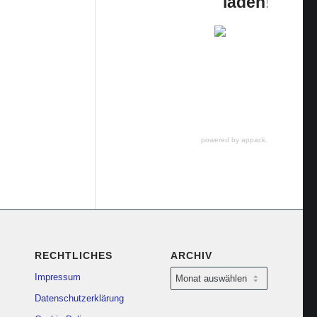
laden!
powered by appack.de
RECHTLICHES
ARCHIV
Impressum
Datenschutzerklärung