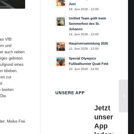
Juni
19. Juni 2026 - 12:00
Unified Team grillt beim
Sommerfest des St.
Johanns
14. Juni 2026 - 12:00
des VfB
Hauptversammlung 2026
ern und
12. Juni 2026 - 12:00
ber auch neben
niges geboten.
Special Olympics
Fußballturnier Quali Feld
Aufgrund eines
10. Juni 2026 - 12:00
en blieben.
ken zur
nd
 breiten
UNSERE APP
 Die
Jetzt
unsere
der: Meike Frei
App