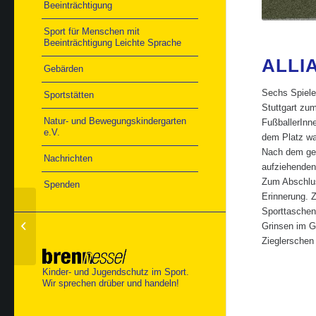
Beeinträchtigung
Sport für Menschen mit
Beeinträchtigung Leichte Sprache
ALLIA
Gebärden
Sechs Spiele
Sportstätten
Stuttgart zum
Natur- und Bewegungskindergarten
FußballerInn
e.V.
dem Platz war
Nach dem gem
Nachrichten
aufziehenden 
Zum Abschlus
Spenden
Erinnerung. Z
Traditionelles Maifest
Sporttaschen
Natur- und
Grinsen im G
Bewegungskindergarten
Zieglerschen
Kinder- und Jugendschutz im Sport.
Wir sprechen drüber und handeln!