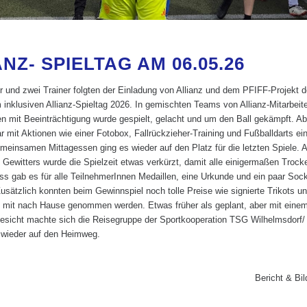
NZ- SPIELTAG AM 06.05.26
r und zwei Trainer folgten der Einladung von Allianz und dem PFIFF-Projekt 
 inklusiven Allianz-Spieltag 2026. In gemischten Teams von Allianz-Mitarbeit
en mit Beeinträchtigung wurde gespielt, gelacht und um den Ball gekämpft. A
 mit Aktionen wie einer Fotobox, Fallrückzieher-Training und Fußballdarts ei
einsamen Mittagessen ging es wieder auf den Platz für die letzten Spiele. 
Gewitters wurde die Spielzeit etwas verkürzt, damit alle einigermaßen Trock
s gab es für alle TeilnehmerInnen Medaillen, eine Urkunde und ein paar Soc
usätzlich konnten beim Gewinnspiel noch tolle Preise wie signierte Trikots u
 mit nach Hause genommen werden. Etwas früher als geplant, aber mit einem
esicht machte sich die Reisegruppe der Sportkooperation TSG Wilhelmsdorf/
 wieder auf den Heimweg.
Bericht & Bil