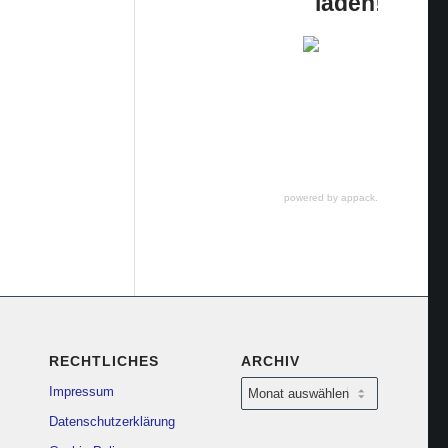
laden!
powered by appack.de
RECHTLICHES
ARCHIV
Impressum
Datenschutzerklärung