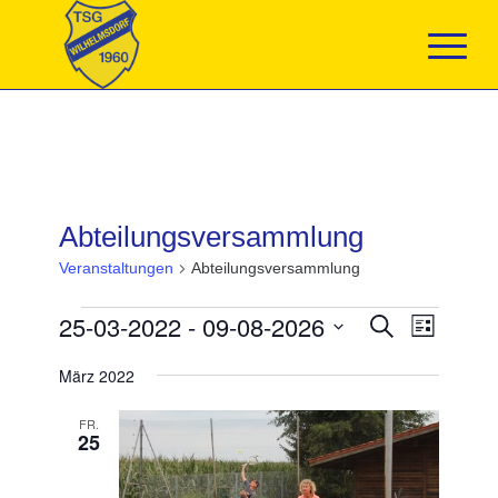
Abteilungsversammlung
Veranstaltungen
Abteilungsversammlung
Veranstaltungen
Veranstaltun
25-03-2022
 - 
09-08-2026
Veranst
Suche
Liste
Suche
Ansicht
Datum
und
Navigat
März 2022
wählen.
Ansichten,
Navigation
FR.
25