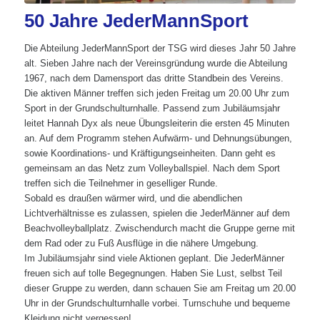
50 Jahre JederMannSport
Die Abteilung JederMannSport der TSG wird dieses Jahr 50 Jahre
alt. Sieben Jahre nach der Vereinsgründung wurde die Abteilung
1967, nach dem Damensport das dritte Standbein des Vereins.
Die aktiven Männer treffen sich jeden Freitag um 20.00 Uhr zum
Sport in der Grundschulturnhalle. Passend zum Jubiläumsjahr
leitet Hannah Dyx als neue Übungsleiterin die ersten 45 Minuten
an. Auf dem Programm stehen Aufwärm- und Dehnungsübungen,
sowie Koordinations- und Kräftigungseinheiten. Dann geht es
gemeinsam an das Netz zum Volleyballspiel. Nach dem Sport
treffen sich die Teilnehmer in geselliger Runde.
Sobald es draußen wärmer wird, und die abendlichen
Lichtverhältnisse es zulassen, spielen die JederMänner auf dem
Beachvolleyballplatz. Zwischendurch macht die Gruppe gerne mit
dem Rad oder zu Fuß Ausflüge in die nähere Umgebung.
Im Jubiläumsjahr sind viele Aktionen geplant. Die JederMänner
freuen sich auf tolle Begegnungen. Haben Sie Lust, selbst Teil
dieser Gruppe zu werden, dann schauen Sie am Freitag um 20.00
Uhr in der Grundschulturnhalle vorbei. Turnschuhe und bequeme
Kleidung nicht vergessen!