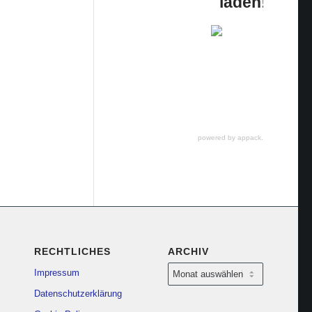
laden!
powered by appack.de
RECHTLICHES
ARCHIV
Impressum
Datenschutzerklärung