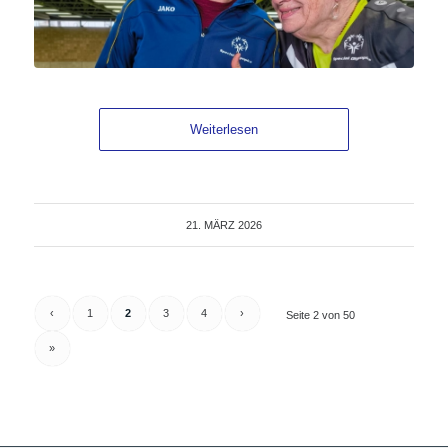
Weiterlesen
21. MÄRZ 2026
‹
1
2
3
4
›
Seite 2 von 50
»