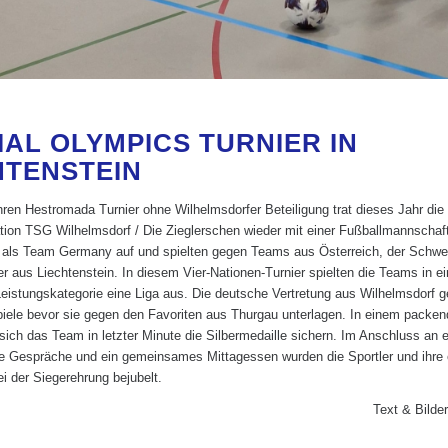
IAL OLYMPICS TURNIER IN
HTENSTEIN
ren Hestromada Turnier ohne Wilhelmsdorfer Beteiligung trat dieses Jahr die
tion TSG Wilhelmsdorf / Die Zieglerschen wieder mit einer Fußballmannschaft
en als Team Germany auf und spielten gegen Teams aus Österreich, der Schw
 aus Liechtenstein. In diesem Vier-Nationen-Turnier spielten die Teams in ei
eistungskategorie eine Liga aus. Die deutsche Vertretung aus Wilhelmsdorf g
Spiele bevor sie gegen den Favoriten aus Thurgau unterlagen. In einem packen
sich das Team in letzter Minute die Silbermedaille sichern. Im Anschluss an e
e Gespräche und ein gemeinsames Mittagessen wurden die Sportler und ihre 
i der Siegerehrung bejubelt.
Text & Bilde