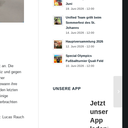
Juni
19. Juni 2026 - 12:00
Unified Team grillt beim
Sommerfest des St.
Johanns
14. Juni 2026 - 12:00
Hauptversammlung 2026
12. Juni 2026 - 12:00
Special Olympics
Fußballturnier Quali Feld
 an. Die
10. Juni 2026 - 12:00
eiz und gegen
ner
ewann ihre
UNSERE APP
den letzten
inige
Jetzt
erbrachten
unsere
r: Lucas Rauch
App