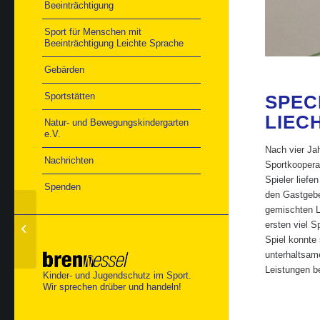
Beeinträchtigung
Sport für Menschen mit
Beeinträchtigung Leichte Sprache
Gebärden
Sportstätten
SPEC
LIEC
Natur- und Bewegungskindergarten
e.V.
Nach vier Jah
Nachrichten
Sportkoopera
Spieler lief
Spenden
den Gastgeber
gemischten L
Bocciaturnier in
ersten viel 
Dornstetten
Spiel konnte 
unterhaltsam
Leistungen be
Kinder- und Jugendschutz im Sport.
Wir sprechen drüber und handeln!