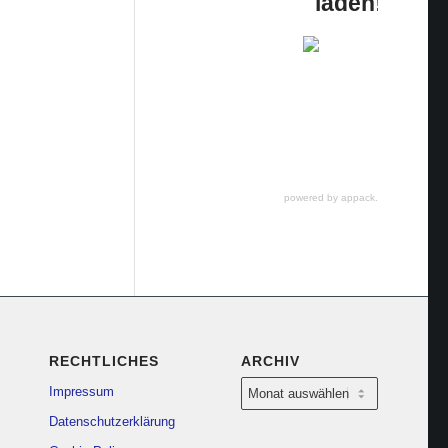
laden!
powered by appack.de
RECHTLICHES
ARCHIV
Impressum
Datenschutzerklärung