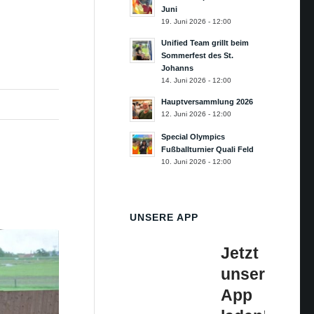
Juni
19. Juni 2026 - 12:00
Unified Team grillt beim
Sommerfest des St.
Johanns
14. Juni 2026 - 12:00
Hauptversammlung 2026
12. Juni 2026 - 12:00
Special Olympics
Fußballturnier Quali Feld
10. Juni 2026 - 12:00
UNSERE APP
Jetzt
unsere
App