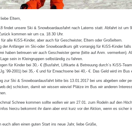
liebe Eltern,
8 findet unsere Ski & Snowboardausfahrt nach Laterns statt. Abfahrt ist um 9
Zurück kommen wir um ca. 18.30 Uhr.
t für alle KiSS-Kinder, aber auch für Geschwister, Eltern oder Großeltern.
 der Anfänger im Ski-oder Snowboardkurs gilt vorrangig für KiSS-Kinder falls 
rei haben betreuen wir auch Geschwister gerne (bitte auf Anm. vermerken). A
r Lage sein in Kleingruppen selbständig zu fahren.
egen für Kinder bei 30,- € (Busfahrt, Liftkarte & Betreuung durch´s KiSS-Team)
(Jg.´99-2001) bei 35,- € und für Erwachsene bei 40,- €. Das Geld wird im Bus
g zur Ski & Snowboardausfahrt bitte bis 13.01.2017 bei uns abgeben oder pe
eb.de) schicken, damit wir wissen wieviel Plätze im Bus wir anderen Interes
nen.
ochmal Schnee kommen sollte wollen wir am 27.01. zum Rodeln auf den Höc
Infos hierzu bekommt ihr dann aber erst kurz vor der Aktion, wenn es sicher i
euch allen einen guten Start ins neue Jahr, liebe Grüße,