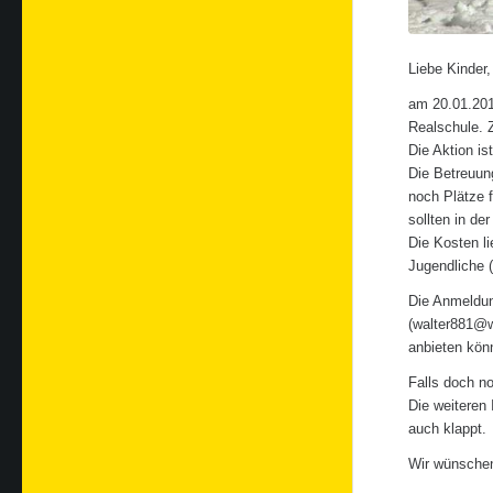
Liebe Kinder, 
am 20.01.201
Realschule. 
Die Aktion is
Die Betreuung
noch Plätze f
sollten in de
Die Kosten li
Jugendliche 
Die Anmeldun
(walter881@w
anbieten kön
Falls doch n
Die weiteren 
auch klappt.
Wir wünschen 