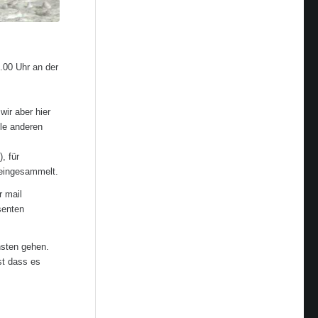
.00 Uhr an der
wir aber hier
lle anderen
, für
 eingesammelt.
r mail
senten
hsten gehen.
st dass es