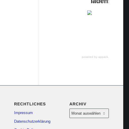
laden!
powered by appack.de
RECHTLICHES
ARCHIV
Impressum
Datenschutzerklärung