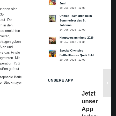
Juni
19. Juni 2026 - 12:00
zierten sich
 35
Unified Team grillt beim
auf. Die
Sommerfest des St.
ch in den
Johanns
14. Juni 2026 - 12:00
 so erreichten
ielten,
Hauptversammlung 2026
schlagen geben
12. Juni 2026 - 12:00
 A an und
Special Olympics
ers das Finale
Fußballturnier Quali Feld
getreten. Mit
10. Juni 2026 - 12:00
ooperation TSG
außen gefreut.
Stephanie Bärle
UNSERE APP
ner Stockmayer
Jetzt
unsere
App