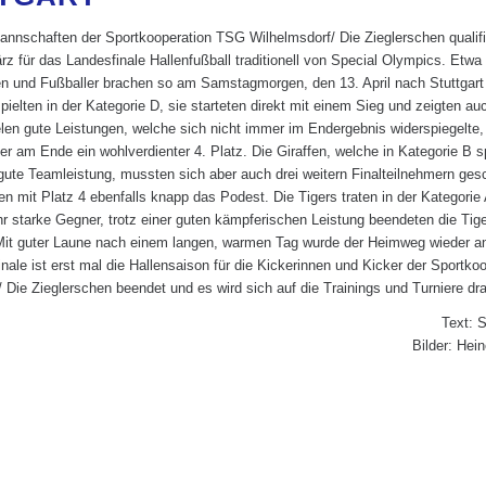
annschaften der Sportkooperation TSG Wilhelmsdorf/ Die Zieglerschen qualifi
rz für das Landesfinale Hallenfußball traditionell von Special Olympics. Etwa
en und Fußballer brachen so am Samstagmorgen, den 13. April nach Stuttgart 
ielten in der Kategorie D, sie starteten direkt mit einem Sieg und zeigten au
len gute Leistungen, welche sich nicht immer im Endergebnis widerspiegelte,
r am Ende ein wohlverdienter 4. Platz. Die Giraffen, welche in Kategorie B sp
 gute Teamleistung, mussten sich aber auch drei weitern Finalteilnehmern ge
n mit Platz 4 ebenfalls knapp das Podest. Die Tigers traten in der Kategorie
hr starke Gegner, trotz einer guten kämpferischen Leistung beendeten die Tig
 Mit guter Laune nach einem langen, warmen Tag wurde der Heimweg wieder an
ale ist erst mal die Hallensaison für die Kickerinnen und Kicker der Sportk
 Die Zieglerschen beendet und es wird sich auf die Trainings und Turniere dr
Text: 
Bilder: Hei