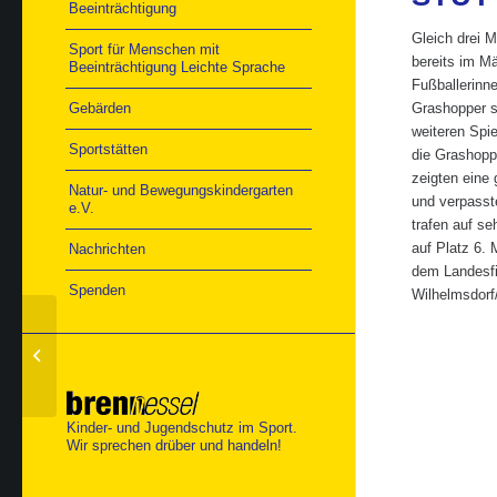
Beeinträchtigung
Gleich drei M
Sport für Menschen mit
bereits im Mä
Beeinträchtigung Leichte Sprache
Fußballerinn
Gebärden
Grashopper sp
weiteren Spie
Sportstätten
die Grashoppe
zeigten eine
Natur- und Bewegungskindergarten
und verpasste
e.V.
trafen auf se
auf Platz 6.
Nachrichten
dem Landesfin
Spenden
Wilhelmsdorf/
Ankündigung Fälligkeit
TSG Jahresbeitrag
Kinder- und Jugendschutz im Sport.
Wir sprechen drüber und handeln!