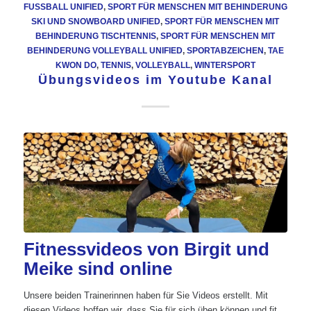
FUSSBALL UNIFIED
,
SPORT FÜR MENSCHEN MIT BEHINDERUNG
SKI UND SNOWBOARD UNIFIED
,
SPORT FÜR MENSCHEN MIT
BEHINDERUNG TISCHTENNIS
,
SPORT FÜR MENSCHEN MIT
BEHINDERUNG VOLLEYBALL UNIFIED
,
SPORTABZEICHEN
,
TAE
KWON DO
,
TENNIS
,
VOLLEYBALL
,
WINTERSPORT
Übungsvideos im Youtube Kanal
Fitnessvideos von Birgit und
Meike sind online
Unsere beiden Trainerinnen haben für Sie Videos erstellt. Mit
diesen Videos hoffen wir, dass Sie für sich üben können und fit