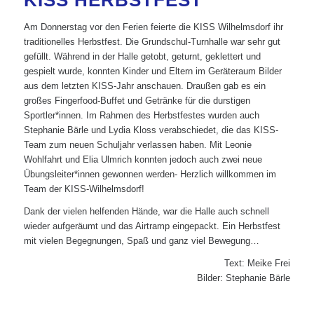
KISS HERBSTFEST
Am Donnerstag vor den Ferien feierte die KISS Wilhelmsdorf ihr
traditionelles Herbstfest. Die Grundschul-Turnhalle war sehr gut
gefüllt. Während in der Halle getobt, geturnt, geklettert und
gespielt wurde, konnten Kinder und Eltern im Geräteraum Bilder
aus dem letzten KISS-Jahr anschauen. Draußen gab es ein
großes Fingerfood-Buffet und Getränke für die durstigen
Sportler*innen. Im Rahmen des Herbstfestes wurden auch
Stephanie Bärle und Lydia Kloss verabschiedet, die das KISS-
Team zum neuen Schuljahr verlassen haben. Mit Leonie
Wohlfahrt und Elia Ulmrich konnten jedoch auch zwei neue
Übungsleiter*innen gewonnen werden- Herzlich willkommen im
Team der KISS-Wilhelmsdorf!
Dank der vielen helfenden Hände, war die Halle auch schnell
wieder aufgeräumt und das Airtramp eingepackt. Ein Herbstfest
mit vielen Begegnungen, Spaß und ganz viel Bewegung…
Text: Meike Frei
Bilder: Stephanie Bärle