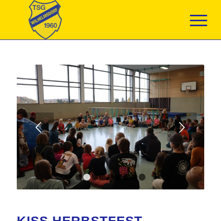
Weiter
1
2
3
4
5
6
7
8
9