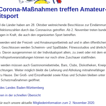
Corona-Maßnahmen treffen Amateur
itsport
 die Länder haben am 28. Oktober weitreichende Beschlüsse zur Eindämmun
nfektionszahlen durch das Coronavirus getroffen. Ab 2. November treten bund
en in Kraft, die auch den organisierten Sport betreffen.
erden wird der Freizeit- und Amateursportbetrieb auf und in allen öffentliche
. Geschlossen werden Schwimm- und Spaßbäder, Fitnessstudios und ähnlich
n. Davon ausgenommen ist der Individualsport allein, zu zweit oder mit dem e
rofisportveranstaltungen können nur noch ohne Zuschauer stattfinden.
werden müssen auch Gastronomiebetriebe, Bars, Clubs, Diskotheken, Knei
ichtungen. Weiter möglich bleibt die Lieferung und Abholung mitnahmefähiger
zu Hause. Der Groß- und Einzelhandel sowie Kitas und Schulen bleiben unter
d Schutzmaßnahmen geöffnet.
 des Landes Baden-Württemberg
n in der schnellen Übersicht
für euch unsere aktuelle
Mitgliederinformation zum 2. November 2020
.