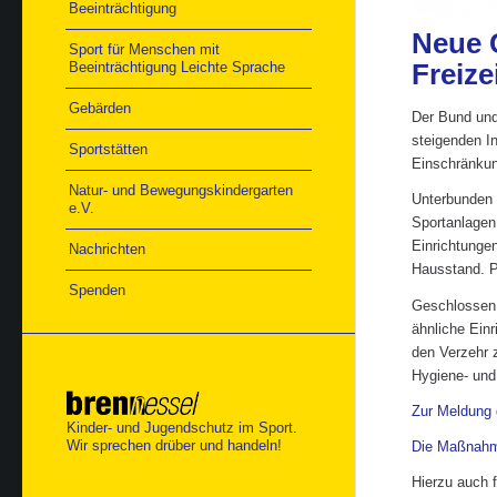
Beeinträchtigung
Neue 
Sport für Menschen mit
Freize
Beeinträchtigung Leichte Sprache
Gebärden
Der Bund und
steigenden I
Sportstätten
Einschränkung
Natur- und Bewegungskindergarten
Unterbunden w
e.V.
Sportanlagen
Einrichtunge
Nachrichten
Hausstand. P
Spenden
Geschlossen 
ähnliche Einr
den Verzehr 
Hygiene- un
Zur Meldung
Kinder- und Jugendschutz im Sport.
Wir sprechen drüber und handeln!
Die Maßnahme
Hierzu auch 