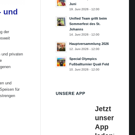
Juni
- und
19. Juni 2026 - 12:00
Unified Team grillt beim
Sommerfest des St.
Johanns
g der
14. Juni 2026 - 12:00
esweit
Hauptversammlung 2026
12. Juni 2026 - 12:00
n und privaten
Special Olympics
e
Fußballturnier Quali Feld
igenen
10. Juni 2026 - 12:00
pen und
 Speisen für
UNSERE APP
 strengen
Jetzt
unsere
App