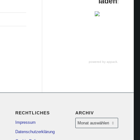
laden!
powered by appack.de
RECHTLICHES
ARCHIV
Impressum
Datenschutzerklärung