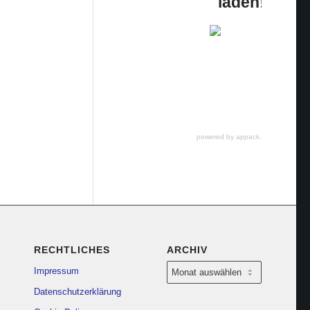
laden!
powered by appack.de
RECHTLICHES
ARCHIV
Impressum
Datenschutzerklärung