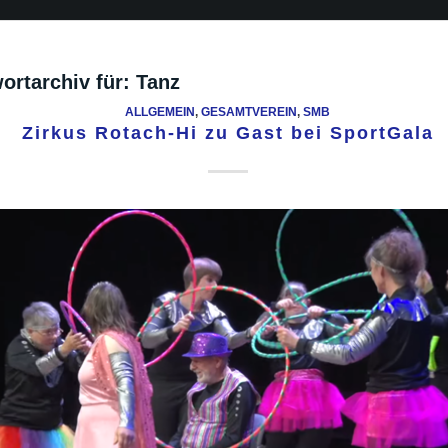
ortarchiv für:
Tanz
ALLGEMEIN
,
GESAMTVEREIN
,
SMB
Zirkus Rotach-Hi zu Gast bei SportGala