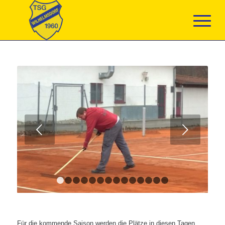
Weiter
1
2
3
4
5
6
7
8
9
10
11
12
13
14
Für die kommende Saison werden die Plätze in diesen Tagen