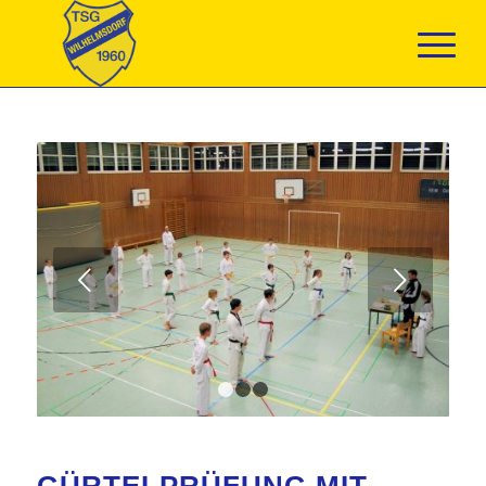
Weiter
1
2
3