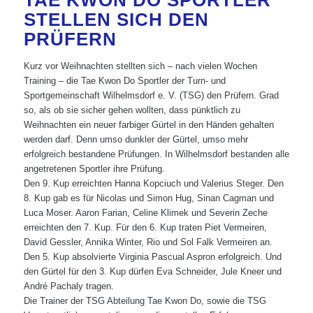
TAE KWON DO SPORTLER
STELLEN SICH DEN
PRÜFERN
Kurz vor Weihnachten stellten sich – nach vielen Wochen
Training – die Tae Kwon Do Sportler der Turn- und
Sportgemeinschaft Wilhelmsdorf e. V. (TSG) den Prüfern. Grad
so, als ob sie sicher gehen wollten, dass pünktlich zu
Weihnachten ein neuer farbiger Gürtel in den Händen gehalten
werden darf. Denn umso dunkler der Gürtel, umso mehr
erfolgreich bestandene Prüfungen. In Wilhelmsdorf bestanden alle
angetretenen Sportler ihre Prüfung.
Den 9. Kup erreichten Hanna Kopciuch und Valerius Steger. Den
8. Kup gab es für Nicolas und Simon Hug, Sinan Cagman und
Luca Moser. Aaron Farian, Celine Klimek und Severin Zeche
erreichten den 7. Kup. Für den 6. Kup traten Piet Vermeiren,
David Gessler, Annika Winter, Rio und Sol Falk Vermeiren an.
Den 5. Kup absolvierte Virginia Pascual Aspron erfolgreich. Und
den Gürtel für den 3. Kup dürfen Eva Schneider, Jule Kneer und
André Pachaly tragen.
Die Trainer der TSG Abteilung Tae Kwon Do, sowie die TSG