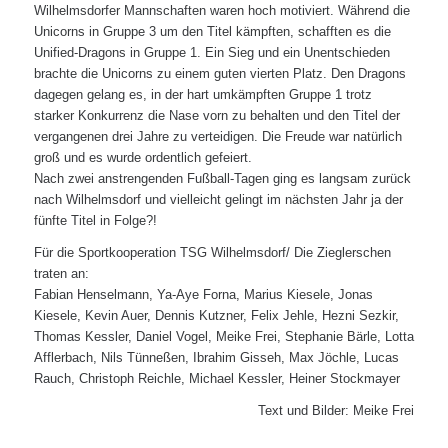
Wilhelmsdorfer Mannschaften waren hoch motiviert. Während die
Unicorns in Gruppe 3 um den Titel kämpften, schafften es die
Unified-Dragons in Gruppe 1. Ein Sieg und ein Unentschieden
brachte die Unicorns zu einem guten vierten Platz. Den Dragons
dagegen gelang es, in der hart umkämpften Gruppe 1 trotz
starker Konkurrenz die Nase vorn zu behalten und den Titel der
vergangenen drei Jahre zu verteidigen. Die Freude war natürlich
groß und es wurde ordentlich gefeiert.
Nach zwei anstrengenden Fußball-Tagen ging es langsam zurück
nach Wilhelmsdorf und vielleicht gelingt im nächsten Jahr ja der
fünfte Titel in Folge?!
Für die Sportkooperation TSG Wilhelmsdorf/ Die Zieglerschen
traten an:
Fabian Henselmann, Ya-Aye Forna, Marius Kiesele, Jonas
Kiesele, Kevin Auer, Dennis Kutzner, Felix Jehle, Hezni Sezkir,
Thomas Kessler, Daniel Vogel, Meike Frei, Stephanie Bärle, Lotta
Afflerbach, Nils Tünneßen, Ibrahim Gisseh, Max Jöchle, Lucas
Rauch, Christoph Reichle, Michael Kessler, Heiner Stockmayer
Text und Bilder: Meike Frei