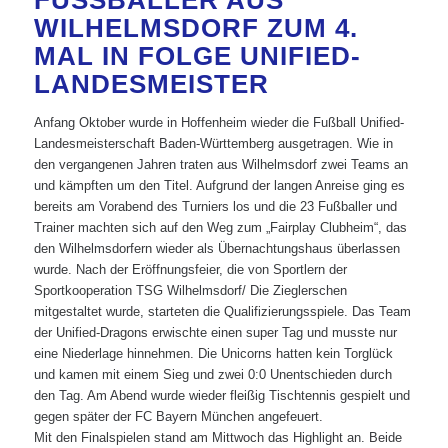
FUSSBALLER AUS W
ILHELMSDORF ZUM 4. M
AL IN FOLGE UNIFIED-L
ANDESMEISTER
Anfang Oktober wurde in Hoffenheim wieder die Fußball Unified-
Landesmeisterschaft Baden-Württemberg ausgetragen. Wie in
den vergangenen Jahren traten aus Wilhelmsdorf zwei Teams an
und kämpften um den Titel. Aufgrund der langen Anreise ging es
bereits am Vorabend des Turniers los und die 23 Fußballer und
Trainer machten sich auf den Weg zum „Fairplay Clubheim“, das
den Wilhelmsdorfern wieder als Übernachtungshaus überlassen
wurde. Nach der Eröffnungsfeier, die von Sportlern der
Sportkooperation TSG Wilhelmsdorf/ Die Zieglerschen
mitgestaltet wurde, starteten die Qualifizierungsspiele. Das Team
der Unified-Dragons erwischte einen super Tag und musste nur
eine Niederlage hinnehmen. Die Unicorns hatten kein Torglück
und kamen mit einem Sieg und zwei 0:0 Unentschieden durch
den Tag. Am Abend wurde wieder fleißig Tischtennis gespielt und
gegen später der FC Bayern München angefeuert.
Mit den Finalspielen stand am Mittwoch das Highlight an. Beide