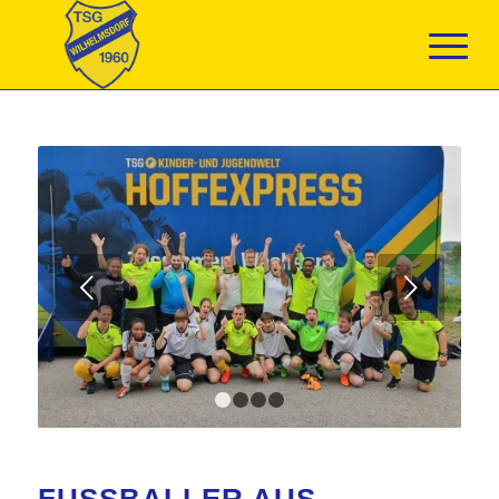
Weiter
1
2
3
4