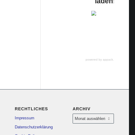
laden!
powered by appack.de
RECHTLICHES
ARCHIV
Impressum
Datenschutzerklärung