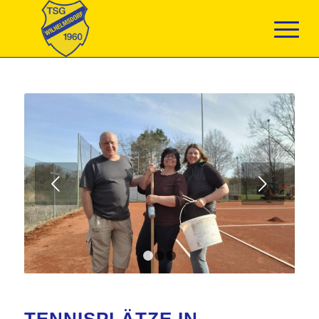
Weiter
1
2
3