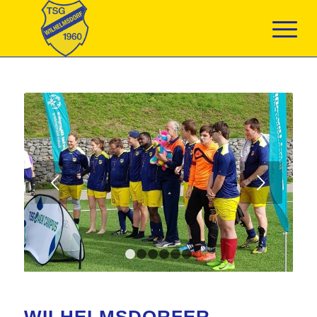
Weiter
1
2
3
4
5
6