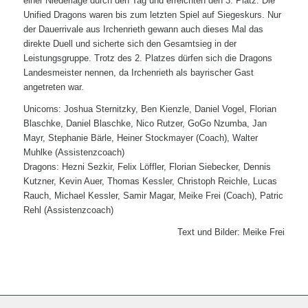
einer Niederlage durch den Tag und erreichten den 3. Platz. Die
Unified Dragons waren bis zum letzten Spiel auf Siegeskurs. Nur
der Dauerrivale aus Irchenrieth gewann auch dieses Mal das
direkte Duell und sicherte sich den Gesamtsieg in der
Leistungsgruppe. Trotz des 2. Platzes dürfen sich die Dragons
Landesmeister nennen, da Irchenrieth als bayrischer Gast
angetreten war.
Unicorns: Joshua Sternitzky, Ben Kienzle, Daniel Vogel, Florian
Blaschke, Daniel Blaschke, Nico Rutzer, GoGo Nzumba, Jan
Mayr, Stephanie Bärle, Heiner Stockmayer (Coach), Walter
Muhlke (Assistenzcoach)
Dragons: Hezni Sezkir, Felix Löffler, Florian Siebecker, Dennis
Kutzner, Kevin Auer, Thomas Kessler, Christoph Reichle, Lucas
Rauch, Michael Kessler, Samir Magar, Meike Frei (Coach), Patric
Rehl (Assistenzcoach)
Text und Bilder: Meike Frei