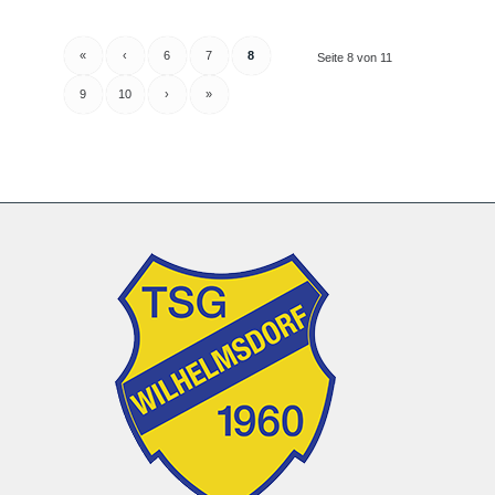
«
‹
6
7
8
Seite 8 von 11
9
10
›
»