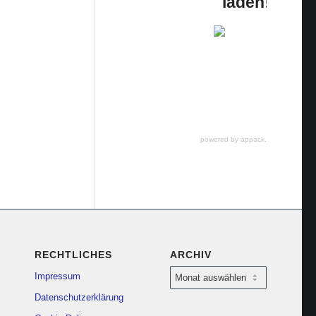
laden!
powered by appack.de
RECHTLICHES
ARCHIV
Impressum
Datenschutzerklärung