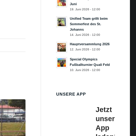
Juni
19. Juni 2026 - 12:00
Unified Team grillt beim
Sommerfest des St.
Johanns
14. Juni 2026 - 12:00
Hauptversammlung 2026
12. Juni 2026 - 12:00
Special Olympics
Fußballturnier Quali Feld
10. Juni 2026 - 12:00
UNSERE APP
Jetzt
unsere
App