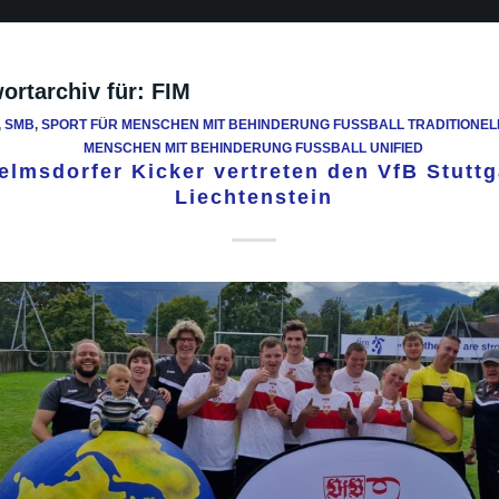
ortarchiv für:
FIM
,
SMB
,
SPORT FÜR MENSCHEN MIT BEHINDERUNG FUSSBALL TRADITIONELL
MENSCHEN MIT BEHINDERUNG FUSSBALL UNIFIED
elmsdorfer Kicker vertreten den VfB Stuttg
Liechtenstein