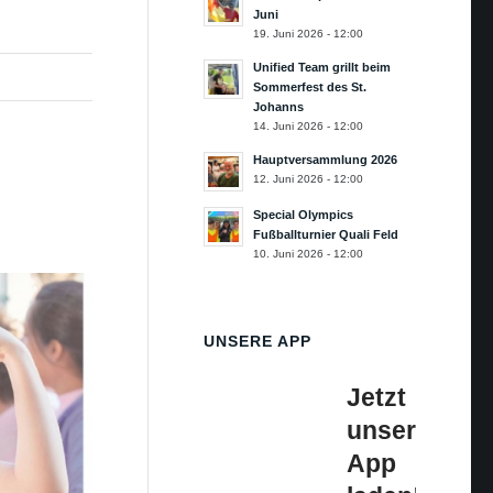
Juni
19. Juni 2026 - 12:00
Unified Team grillt beim
Sommerfest des St.
Johanns
14. Juni 2026 - 12:00
Hauptversammlung 2026
12. Juni 2026 - 12:00
Special Olympics
Fußballturnier Quali Feld
10. Juni 2026 - 12:00
UNSERE APP
Jetzt
unsere
App