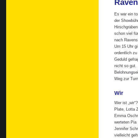
Raven
Es war ein to
der Showbühn
Hirschgraben
schon viel fü
nach Ravensb
Um 15 Uhr gi
ordentlich zu
Geduld gefra
nicht so gut.
Belohnungsei
Weg zur Turn
Wir
Wer ist „wir
Plate, Lotta
Emma Oschman
werteten Pia
Jennifer Schn
vielleicht g