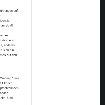
führungen auf
am
gentlich
r zum Spaß
raturen
tration und
ma, anderes
en sich ein
ends auf den
a Wagner, Svea
a Ulmrich,
frichterinnen
tanden
eite. Und: