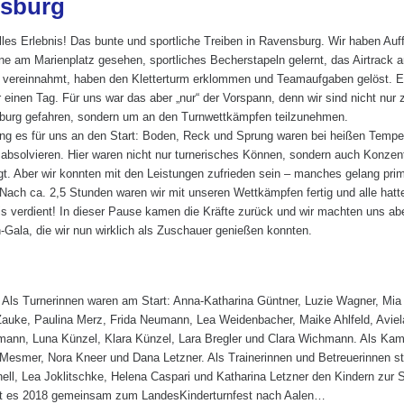
sburg
lles Erlebnis! Das bunte und sportliche Treiben in Ravensburg. Wir haben Auf
e am Marienplatz gesehen, sportliches Becherstapeln gelernt, das Airtrack 
 vereinnahmt, haben den Kletterturm erklommen und Teamaufgaben gelöst. Ei
r einen Tag. Für uns war das aber „nur“ der Vorspann, denn wir sind nicht nu
urg gefahren, sondern um an den Turnwettkämpfen teilzunehmen.
ng es für uns an den Start: Boden, Reck und Sprung waren bei heißen Tempe
 absolvieren. Hier waren nicht nur turnerisches Können, sondern auch Konzen
gt. Aber wir konnten mit den Leistungen zufrieden sein – manches gelang pri
 Nach ca. 2,5 Stunden waren wir mit unseren Wettkämpfen fertig und alle hatt
s verdient! In dieser Pause kamen die Kräfte zurück und wir machten uns ab
-Gala, die wir nun wirklich als Zuschauer genießen konnten.
“? Als Turnerinnen waren am Start: Anna-Katharina Güntner, Luzie Wagner, Mi
 Zauke, Paulina Merz, Frida Neumann, Lea Weidenbacher, Maike Ahlfeld, Aviel
n, Luna Künzel, Klara Künzel, Lara Bregler und Clara Wichmann. Als Kamp
 Mesmer, Nora Kneer und Dana Letzner. Als Trainerinnen und Betreuerinnen s
ell, Lea Joklitschke, Helena Caspari und Katharina Letzner den Kindern zur S
eht es 2018 gemeinsam zum LandesKinderturnfest nach Aalen…