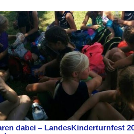
ren dabei – LandesKinderturnfest 20