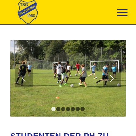
Weiter
1
2
3
4
5
6
7