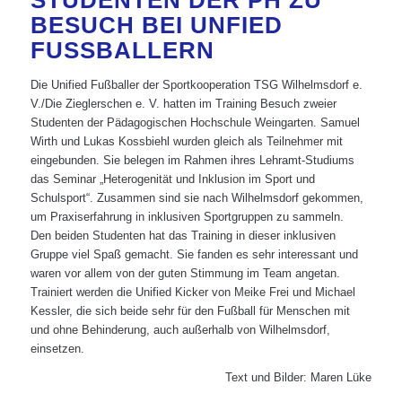
STUDENTEN DER PH ZU
BESUCH BEI UNFIED
FUSSBALLERN
Die Unified Fußballer der Sportkooperation TSG Wilhelmsdorf e.
V./Die Zieglerschen e. V. hatten im Training Besuch zweier
Studenten der Pädagogischen Hochschule Weingarten. Samuel
Wirth und Lukas Kossbiehl wurden gleich als Teilnehmer mit
eingebunden. Sie belegen im Rahmen ihres Lehramt-Studiums
das Seminar „Heterogenität und Inklusion im Sport und
Schulsport“. Zusammen sind sie nach Wilhelmsdorf gekommen,
um Praxiserfahrung in inklusiven Sportgruppen zu sammeln.
Den beiden Studenten hat das Training in dieser inklusiven
Gruppe viel Spaß gemacht. Sie fanden es sehr interessant und
waren vor allem von der guten Stimmung im Team angetan.
Trainiert werden die Unified Kicker von Meike Frei und Michael
Kessler, die sich beide sehr für den Fußball für Menschen mit
und ohne Behinderung, auch außerhalb von Wilhelmsdorf,
einsetzen.
Text und Bilder: Maren Lüke