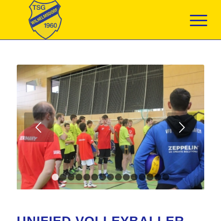
Weiter
1
2
3
4
5
6
7
8
9
10
11
12
13
14
1