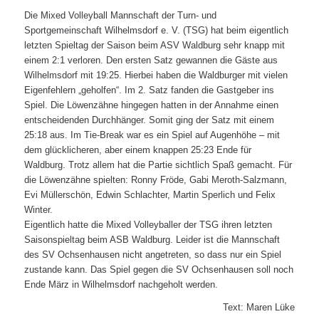
Die Mixed Volleyball Mannschaft der Turn- und
Sportgemeinschaft Wilhelmsdorf e. V. (TSG) hat beim eigentlich
letzten Spieltag der Saison beim ASV Waldburg sehr knapp mit
einem 2:1 verloren. Den ersten Satz gewannen die Gäste aus
Wilhelmsdorf mit 19:25. Hierbei haben die Waldburger mit vielen
Eigenfehlern „geholfen“. Im 2. Satz fanden die Gastgeber ins
Spiel. Die Löwenzähne hingegen hatten in der Annahme einen
entscheidenden Durchhänger. Somit ging der Satz mit einem
25:18 aus. Im Tie-Break war es ein Spiel auf Augenhöhe – mit
dem glücklicheren, aber einem knappen 25:23 Ende für
Waldburg. Trotz allem hat die Partie sichtlich Spaß gemacht. Für
die Löwenzähne spielten: Ronny Fröde, Gabi Meroth-Salzmann,
Evi Müllerschön, Edwin Schlachter, Martin Sperlich und Felix
Winter.
Eigentlich hatte die Mixed Volleyballer der TSG ihren letzten
Saisonspieltag beim ASB Waldburg. Leider ist die Mannschaft
des SV Ochsenhausen nicht angetreten, so dass nur ein Spiel
zustande kann. Das Spiel gegen die SV Ochsenhausen soll noch
Ende März in Wilhelmsdorf nachgeholt werden.
Text: Maren Lüke