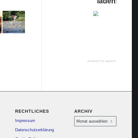
laden!
powered by appack.de
RECHTLICHES
ARCHIV
Impressum
Datenschutzerklärung