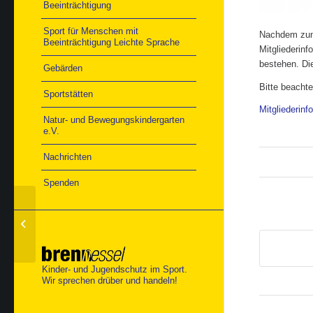
Beeinträchtigung
Sport für Menschen mit
Nachdem zum 
Beeinträchtigung Leichte Sprache
Mitgliederinf
bestehen. Di
Gebärden
Bitte beachte
Sportstätten
Mitgliederinf
Natur- und Bewegungskindergarten
e.V.
Nachrichten
Spenden
„Mach mit, bleib fit!“ –
TSG und GYMWELT-
Spezial 60Plus
Kinder- und Jugendschutz im Sport.
Wir sprechen drüber und handeln!