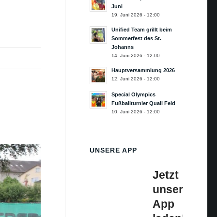
Juni
19. Juni 2026 - 12:00
Unified Team grillt beim
Sommerfest des St.
Johanns
14. Juni 2026 - 12:00
Hauptversammlung 2026
12. Juni 2026 - 12:00
Special Olympics
Fußballturnier Quali Feld
10. Juni 2026 - 12:00
UNSERE APP
Jetzt
unsere
App